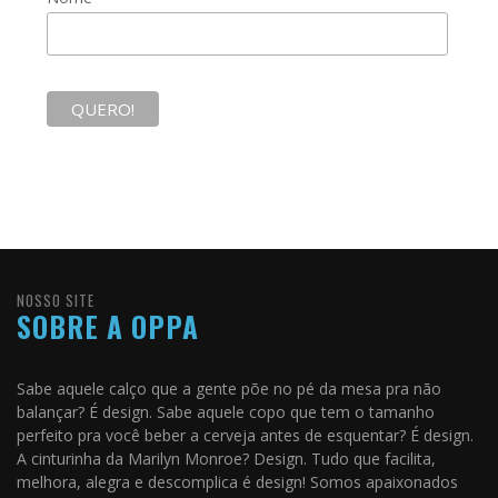
NOSSO SITE
SOBRE A OPPA
Sabe aquele calço que a gente põe no pé da mesa pra não
balançar? É design. Sabe aquele copo que tem o tamanho
perfeito pra você beber a cerveja antes de esquentar? É design.
A cinturinha da Marilyn Monroe? Design. Tudo que facilita,
melhora, alegra e descomplica é design! Somos apaixonados