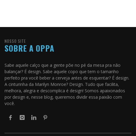
NOSSO SITE
SOBRE A OPPA
Sabe aquele calço que a gente põe no pé da mesa pra não
balançar? É design. Sabe aquele copo que tem o tamanho
perfeito pra você beber a cerveja antes de esquentar? É design.
A cinturinha da Marilyn Monroe? Design. Tudo que facilita,
melhora, alegra e descomplica é design! Somos apaixonados
por design e, nesse blog, queremos dividir essa paixão com
você.