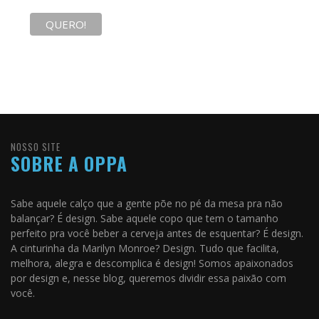
NOSSO SITE
SOBRE A OPPA
Sabe aquele calço que a gente põe no pé da mesa pra não
balançar? É design. Sabe aquele copo que tem o tamanho
perfeito pra você beber a cerveja antes de esquentar? É design.
A cinturinha da Marilyn Monroe? Design. Tudo que facilita,
melhora, alegra e descomplica é design! Somos apaixonados
por design e, nesse blog, queremos dividir essa paixão com
você.