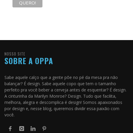
NOSSO SITE
SOBRE A OPPA
Sabe aquele calço que a gente põe no pé da mesa pra não
balançar? É design. Sabe aquele copo que tem o tamanho
perfeito pra você beber a cerveja antes de esquentar? É design.
A cinturinha da Marilyn Monroe? Design. Tudo que facilita,
melhora, alegra e descomplica é design! Somos apaixonados
por design e, nesse blog, queremos dividir essa paixão com
você.