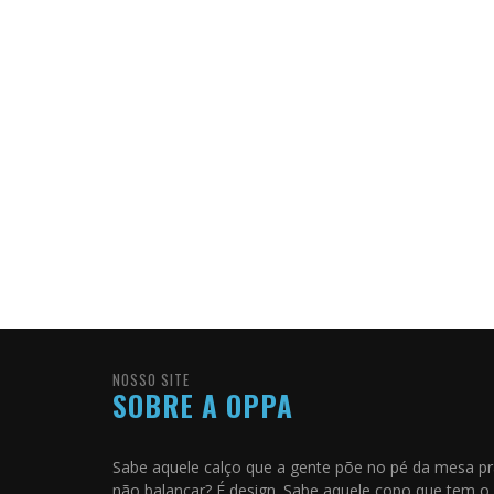
NOSSO SITE
SOBRE A OPPA
Sabe aquele calço que a gente põe no pé da mesa p
não balançar? É design. Sabe aquele copo que tem o