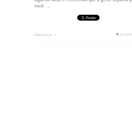
você. …
0 Com
Read more