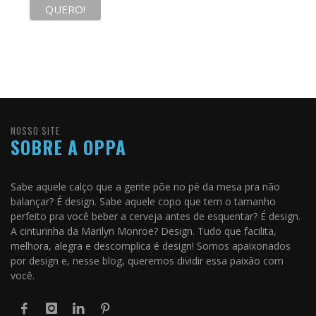
NOSSO SITE
SOBRE A OPPA
Sabe aquele calço que a gente põe no pé da mesa pra não
balançar? É design. Sabe aquele copo que tem o tamanho
perfeito pra você beber a cerveja antes de esquentar? É design.
A cinturinha da Marilyn Monroe? Design. Tudo que facilita,
melhora, alegra e descomplica é design! Somos apaixonados
por design e, nesse blog, queremos dividir essa paixão com
você.