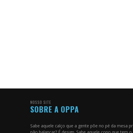
NOSSO SITE
SOBRE A OPPA
Sabe aquele calço que a gente põe no pé da mesa p
não balançar? É design. Sabe aquele copo que tem o