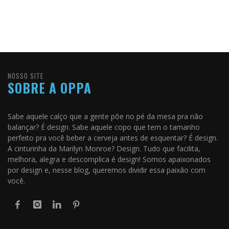
NOSSO SITE
SOBRE A OPPA
Sabe aquele calço que a gente põe no pé da mesa pra não
balançar? É design. Sabe aquele copo que tem o tamanho
perfeito pra você beber a cerveja antes de esquentar? É design.
A cinturinha da Marilyn Monroe? Design. Tudo que facilita,
melhora, alegra e descomplica é design! Somos apaixonados
por design e, nesse blog, queremos dividir essa paixão com
você.