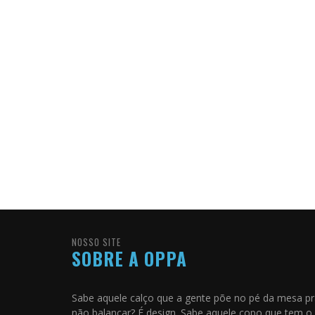
NOSSO SITE
SOBRE A OPPA
Sabe aquele calço que a gente põe no pé da mesa p
não balançar? É design. Sabe aquele copo que tem o