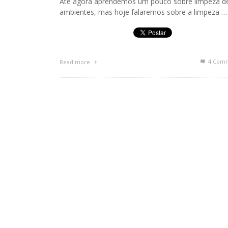
Até agora aprendemos um pouco sobre limpeza d
ambientes, mas hoje falaremos sobre a limpeza …
4
Comm
Read more