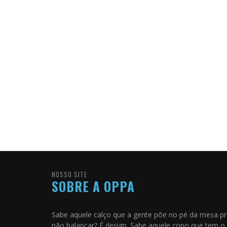
NOSSO SITE
SOBRE A OPPA
Sabe aquele calço que a gente põe no pé da mesa p
não balançar? É design. Sabe aquele copo que tem o