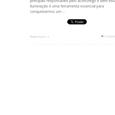
principais responsáveis pelo aconchego e bem-esta
iluminação é uma ferramenta essencial para
conquistarmos um …
0 Com
Read more