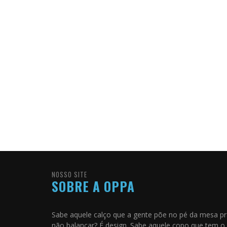
NOSSO SITE
SOBRE A OPPA
Sabe aquele calço que a gente põe no pé da mesa p
não balançar? É design. Sabe aquele copo que tem o