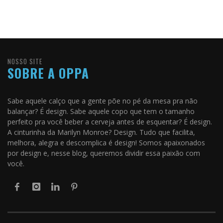
NOSSO SITE
SOBRE A OPPA
Sabe aquele calço que a gente põe no pé da mesa pra não
balançar? É design. Sabe aquele copo que tem o tamanho
perfeito pra você beber a cerveja antes de esquentar? É design.
A cinturinha da Marilyn Monroe? Design. Tudo que facilita,
melhora, alegra e descomplica é design! Somos apaixonados
por design e, nesse blog, queremos dividir essa paixão com
você.