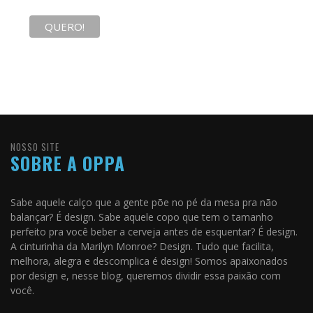
NOSSO SITE
SOBRE A OPPA
Sabe aquele calço que a gente põe no pé da mesa pra não
balançar? É design. Sabe aquele copo que tem o tamanho
perfeito pra você beber a cerveja antes de esquentar? É design.
A cinturinha da Marilyn Monroe? Design. Tudo que facilita,
melhora, alegra e descomplica é design! Somos apaixonados
por design e, nesse blog, queremos dividir essa paixão com
você.