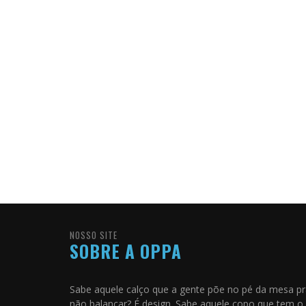
NOSSO SITE
SOBRE A OPPA
Sabe aquele calço que a gente põe no pé da mesa p
não balançar? É design. Sabe aquele copo que tem o