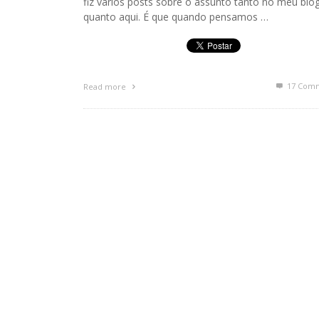
fiz vários posts sobre o assunto tanto no meu blog
quanto aqui. É que quando pensamos …
17
Comm
Read more