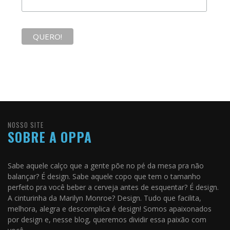
NOSSO SITE
SOBRE A OPPA
Sabe aquele calço que a gente põe no pé da mesa pra não
balançar? É design. Sabe aquele copo que tem o tamanho
perfeito pra você beber a cerveja antes de esquentar? É design.
A cinturinha da Marilyn Monroe? Design. Tudo que facilita,
melhora, alegra e descomplica é design! Somos apaixonados
por design e, nesse blog, queremos dividir essa paixão com