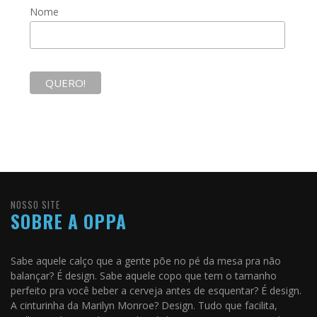
Nome
NOSSO SITE
SOBRE A OPPA
Sabe aquele calço que a gente põe no pé da mesa pra não
balançar? É design. Sabe aquele copo que tem o tamanho
perfeito pra você beber a cerveja antes de esquentar? É design.
A cinturinha da Marilyn Monroe? Design. Tudo que facilita,