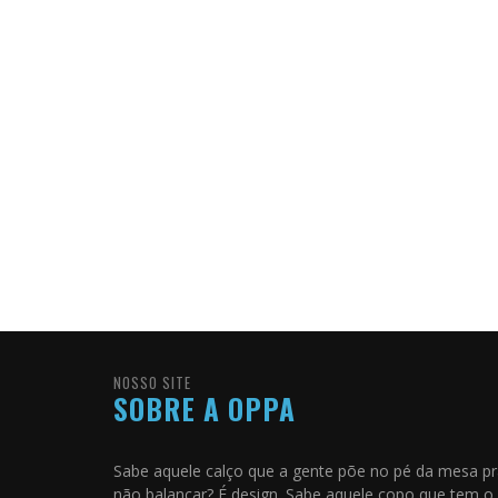
NOSSO SITE
SOBRE A OPPA
Sabe aquele calço que a gente põe no pé da mesa p
não balançar? É design. Sabe aquele copo que tem o