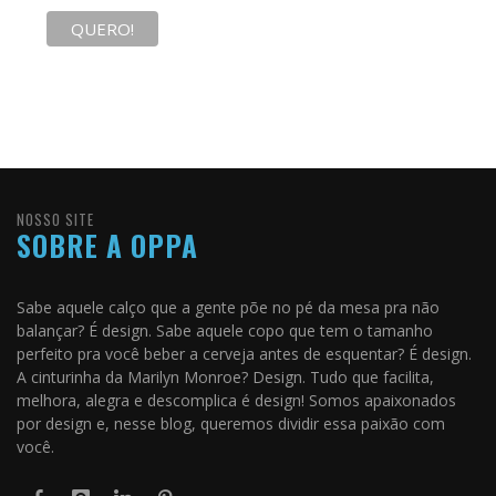
NOSSO SITE
SOBRE A OPPA
Sabe aquele calço que a gente põe no pé da mesa pra não
balançar? É design. Sabe aquele copo que tem o tamanho
perfeito pra você beber a cerveja antes de esquentar? É design.
A cinturinha da Marilyn Monroe? Design. Tudo que facilita,
melhora, alegra e descomplica é design! Somos apaixonados
por design e, nesse blog, queremos dividir essa paixão com
você.