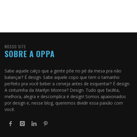
NOSSO SITE
SOBRE A OPPA
Sabe aquele calço que a gente põe no pé da mesa pra não
balançar? É design. Sabe aquele copo que tem o tamanho
perfeito pra você beber a cerveja antes de esquentar? É design.
A cinturinha da Marilyn Monroe? Design. Tudo que facilita,
melhora, alegra e descomplica é design! Somos apaixonados
por design e, nesse blog, queremos dividir essa paixão com
você.