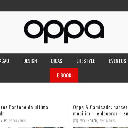
AÇÃO
DESIGN
DICAS
LIFESTYLE
EVENTOS
E-BOOK
ores Pantone da última
Oppa & Camicado: parcer
da
mobiliar – e decorar – s
YLLY
,
23/06/2022
VIVÍ KOLÉR
,
22/11/2023