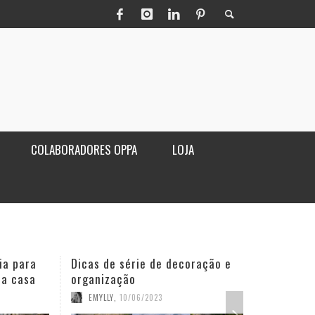
COLABORADORES OPPA
LOJA
ia para
Dicas de série de decoração e
Poltro
ua casa
organização
sala
EMYLLY
,
10/06/2023
OPPA