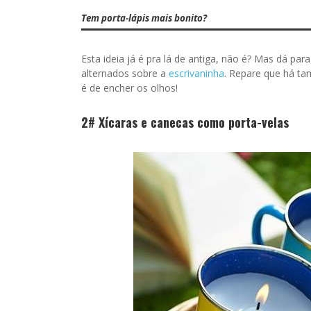
Tem porta-lápis mais bonito?
Esta ideia já é pra lá de antiga, não é? Mas dá pa
alternados sobre a
escrivaninha
. Repare que há t
é de encher os olhos!
2# Xícaras e canecas como porta-velas