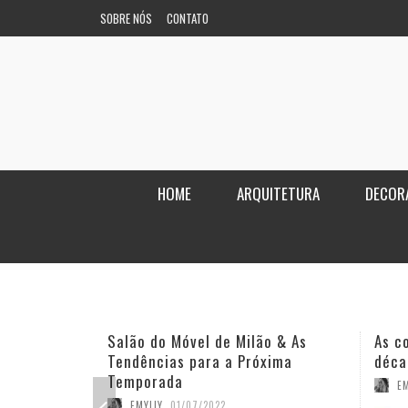
SOBRE NÓS
CONTATO
HOME
ARQUITETURA
DECOR
Salão do Móvel de Milão & As
As c
Tendências para a Próxima
déca
Temporada
EM
EMYLLY
,
01/07/2022